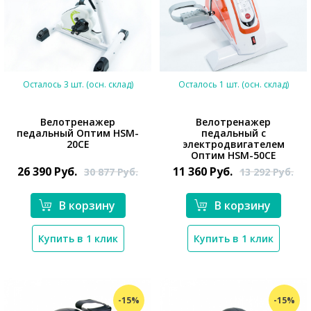
Осталось 3 шт. (осн. склад)
Осталось 1 шт. (осн. склад)
Велотренажер
Велотренажер
педальный Оптим HSM-
педальный с
20CE
электродвигателем
*}
*}
Оптим HSM-50CE
26 390
Руб.
11 360
Руб.
30 877
Руб.
13 292
Руб.
В корзину
В корзину
Купить в 1 клик
Купить в 1 клик
-15%
-15%