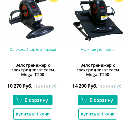
Осталось 1 шт. (осн. склад)
Наличие уточняйте
Велотренажер с
Велотренажер с
электродвигателем
электродвигателем
Mega-T200
Mega-T250
*}
*}
10 270
Руб.
14 200
Руб.
12 016
Руб.
16 614
Руб.
В корзину
В корзину
Купить в 1 клик
Купить в 1 клик