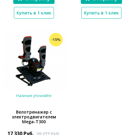
Купить в 1 клик
Купить в 1 клик
-15%
Наличие уточняйте
Велотренажер с
электродвигателем
Mega-T300
*}
17 330
Руб.
20 277
Руб.