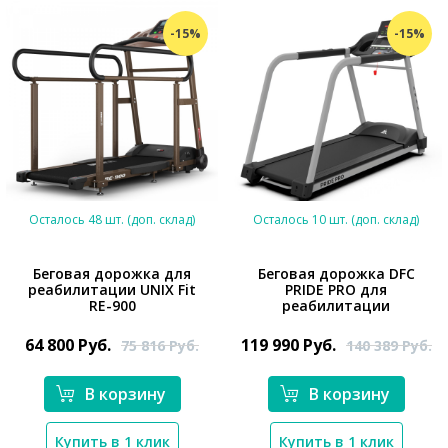
-15%
-15%
Осталось 48 шт. (доп. склад)
Осталось 10 шт. (доп. склад)
Беговая дорожка для
Беговая дорожка DFC
реабилитации UNIX Fit
PRIDE PRO для
RE-900
реабилитации
*}
*}
64 800
Руб.
119 990
Руб.
75 816
Руб.
140 389
Руб.
В корзину
В корзину
Купить в 1 клик
Купить в 1 клик