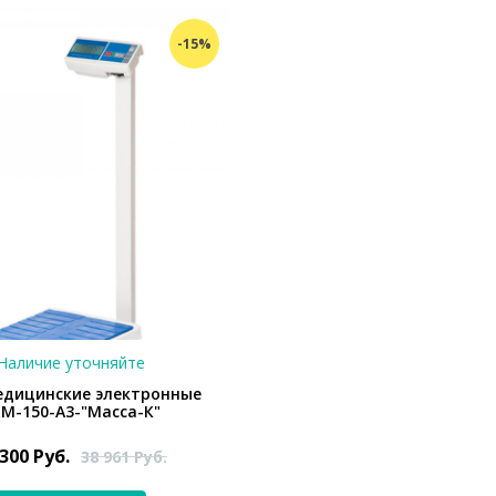
-15%
Наличие уточняйте
едицинские электронные
М-150-А3-"Масса-К"
 300
Руб.
38 961
Руб.