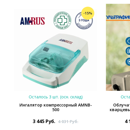
%
-15%
Осталось 3 шт. (осн. склад)
Оста
Ингалятор компрессорный AMNB-
Облуча
500
кварцевы
3 445
Руб.
4 
4 031
Руб.