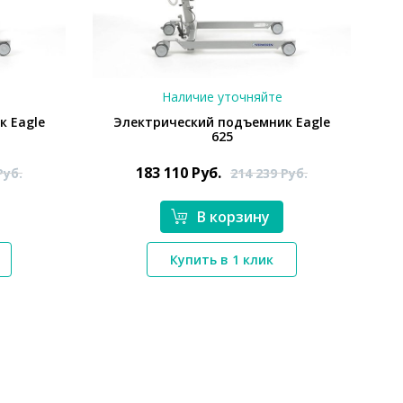
Наличие уточняйте
к Eagle
Электрический подъемник Eagle
625
183 110
Руб.
Руб.
214 239
Руб.
В корзину
*}
Купить в 1 клик