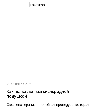
Takasima
H
29 сентября 2021
Как пользоваться кислородной
подушкой
Оксигенотерапии – лечебная процедура, которая