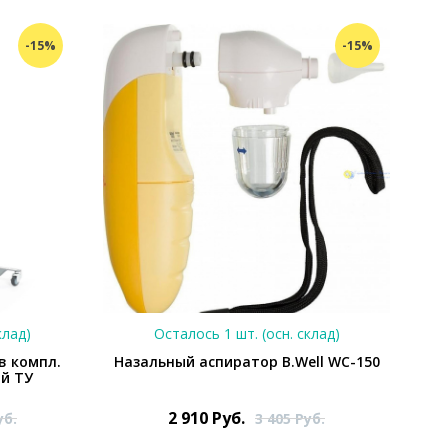
-15%
-15%
клад)
Осталось 1 шт. (осн. склад)
в компл.
Назальный аспиратор B.Well WC-150
ый ТУ
2 910
Руб.
уб.
3 405
Руб.