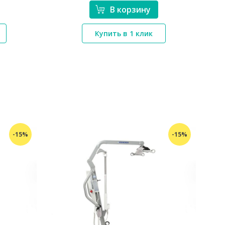
В корзину
*}
Купить в 1 клик
-15%
-15%