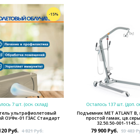
-15%
лось 7 шт. (осн. склад)
Осталось 137 шт. (доп. с
тель ультрафиолетовый
Подъемник MET ATLANT B, 
й ОУФк-01 ГЗАС Стандарт
простой гамак, цв.сер
32.50.50-001-1145...
120
Руб.
79 900
Руб.
4 821
Руб.
93 483
Р